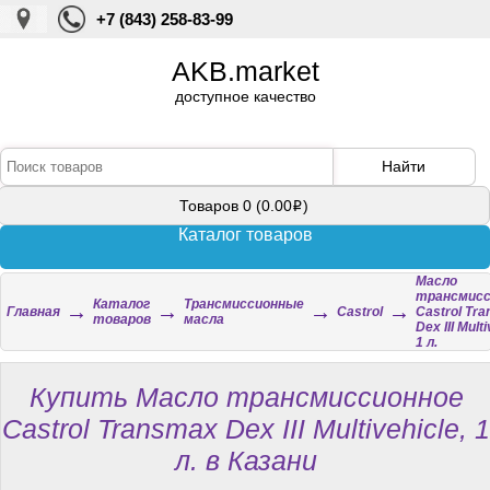
+7 (843) 258-83-99
AKB.market
доступное качество
Найти
Товаров 0 (0.00
)
i
Каталог товаров
Масло
трансмисс
Каталог
Трансмиссионные
→
→
→
→
Главная
Castrol
Castrol Tr
товаров
масла
Dex III Multi
1 л.
Купить Масло трансмиссионное
Castrol Transmax Dex III Multivehicle, 1
л. в Казани