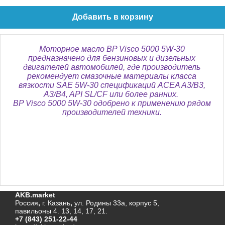
Добавить в корзину
Моторное масло BP Visco 5000 5W-30
предназначено для бензиновых и дизельных
двигателей автомобилей, где производитель
рекомендует смазочные материалы класса
вязкости SAE 5W-30 спецификаций ACEA A3/B3,
A3/B4, API SL/CF или более ранних.
BP Visco 5000 5W-30 одобрено к применению рядом
производителей техники.
AKB.market
Россия
,
г. Казань
,
ул. Родины 33а, корпус 5,
павильоны 4. 13, 14, 17, 21.
+7 (843) 251-22-44